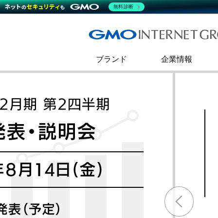
熊谷正寿が語るグループ成長戦
会社概要
無料診断
コミュニケーション
事業戦略
すべてのニュース
インターネットインフラ事業
ダイバーシティ＆インクルージ
財務・業績
技術ブログ
インターネット広告・メディア事
企業理念
ブランド
企業情報