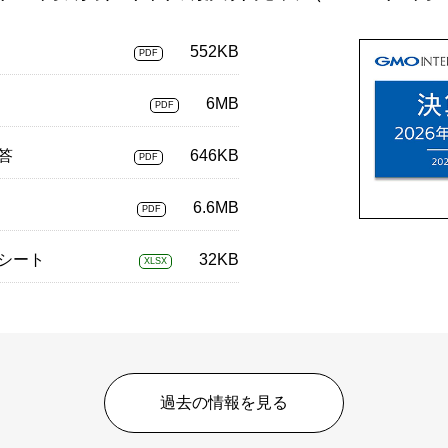
552KB
PDF
6MB
PDF
答
646KB
PDF
6.6MB
PDF
タシート
32KB
XLSX
過去の情報を見る