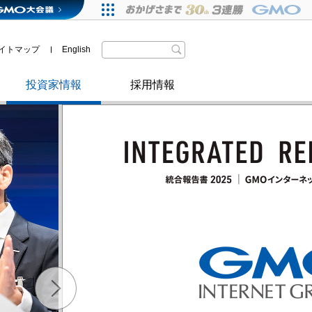
格付・社債情報
政府・自治体からの認定
IRニュース
その他
株主優待
イトマップ
English
取材のお申し込みについて
インターネットセキュリティ事業
投資家情報
採用情報