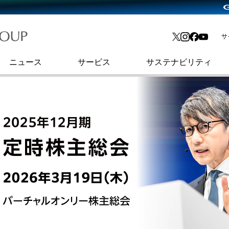
略・
よくあるご質問
渋谷フクラス入館方法
会社沿革
プレスリリース
インターネット金融事業
IR情報メール
サ
ョン
社史
業
セキュリティブログ
暗号資産事業
コーポレート・アイデンティティ
ニュース
サービス
サステナビリティ