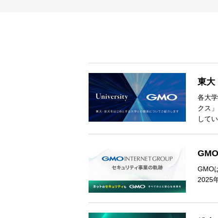
東大
各大学
クス」
してい
GM
GMO
202