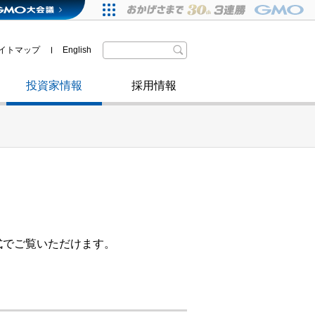
格付・社債情報
政府・自治体からの認定
IRニュース
その他
株主優待
イトマップ
English
取材のお申し込みについて
インターネットセキュリティ事業
投資家情報
採用情報
式でご覧いただけます。