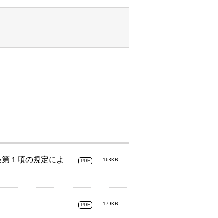
条第１項の規定によ
163KB
PDF
179KB
PDF