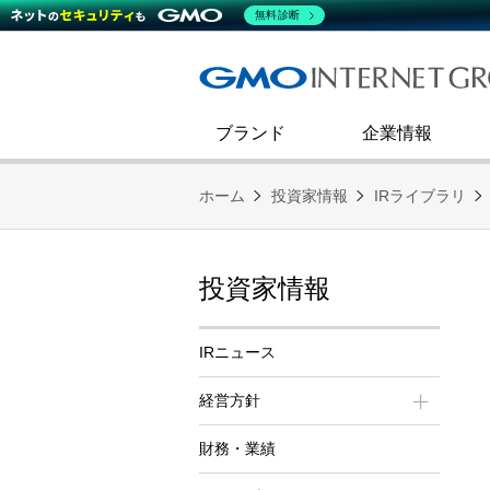
熊谷正寿が語るグループ成長戦
会社概要
無料診断
コミュニケーション
事業戦略
すべてのニュース
インターネットインフラ事業
ダイバーシティ＆インクルージ
財務・業績
技術ブログ
インターネット広告・メディア事
企業理念
ブランド
企業情報
ホーム
投資家情報
IRライブラリ
投資家情報
IRニュース
経営方針
財務・業績