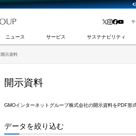
略・
よくあるご質問
渋谷フクラス入館方法
会社沿革
プレスリリース
インターネット金融事業
IR情報メール
サ
ョン
社史
業
セキュリティブログ
暗号資産事業
コーポレート・アイデンティティ
ニュース
サービス
サステナビリティ
開示資料
開示資料
GMOインターネットグループ株式会社の開示資料をPDF形
データを絞り込む