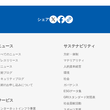
シェア
ニュース
サステナビリティ
すべてのニュース
方針・体制
プレスリリース
マテリアリティ
IRニュース
人的資本経営
技術ブログ
環境
セキュリティブログ
社会
取材のお申し込みについて
ガバナンス
ESGデータ集
GRIスタンダード対照表
サービス
社会貢献活動
インターネットインフラ事業
スポーツ支援