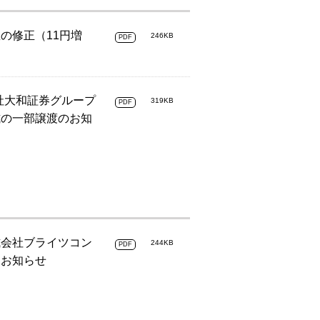
の修正（11円増
246KB
PDF
社大和証券グループ
319KB
PDF
式の一部譲渡のお知
式会社ブライツコン
244KB
PDF
るお知らせ