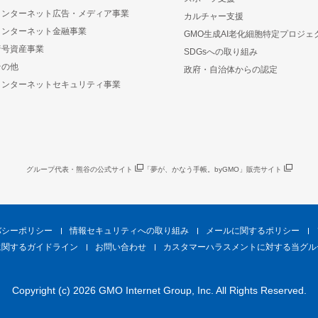
インターネット広告・メディア事業
カルチャー支援
インターネット金融事業
GMO生成AI老化細胞特定プロジェ
暗号資産事業
SDGsへの取り組み
その他
政府・自治体からの認定
インターネットセキュリティ事業
グループ代表・熊谷の公式サイト
「夢が、かなう手帳。byGMO」販売サイト
バシーポリシー
情報セキュリティへの取り組み
メールに関するポリシー
に関するガイドライン
お問い合わせ
カスタマーハラスメントに対する当グル
Copyright (c) 2026 GMO Internet Group, Inc. All Rights Reserved.