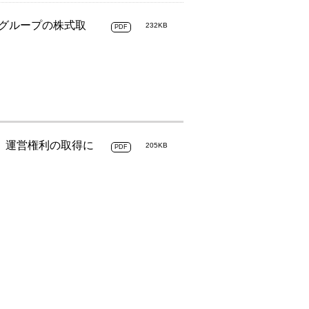
nグループの株式取
232KB
PDF
）」運営権利の取得に
205KB
PDF