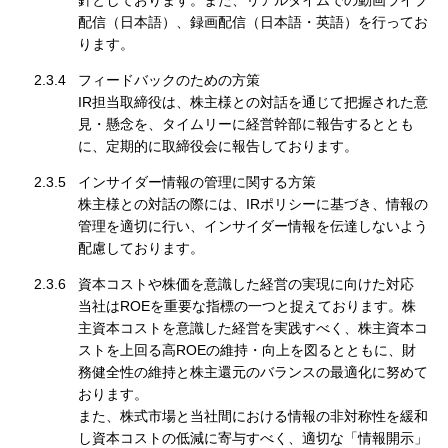
針としております。また、リアルタイムでの動画ライブ
配信（日本語）、録画配信（日本語・英語）を行ってお
ります。
2.3.4
フィードバックのための方策
IR担当取締役は、株主様との対話を通じて把握された意
見・懸念を、タイムリーに経営幹部に報告するととも
に、定期的に取締役会に報告しております。
2.3.5
インサイダー情報の管理に関する方策
株主様との対話の際には、IRポリシーに基づき、情報の
管理を適切に行い、インサイダー情報を伝達しないよう
配慮しております。
2.3.6
資本コストや株価を意識した経営の実現に向けた対応
当社はROEを重要な指標の一つと捉えております。株
主資本コストを意識した経営を実践すべく、株主資本コ
ストを上回る高ROEの維持・向上を図るとともに、財
務健全性の維持と株主還元のバランスの最適化に努めて
おります。
また、株式市場と当社間における情報の非対称性を緩和
し資本コストの低減に寄与すべく、適切な「情報開示」