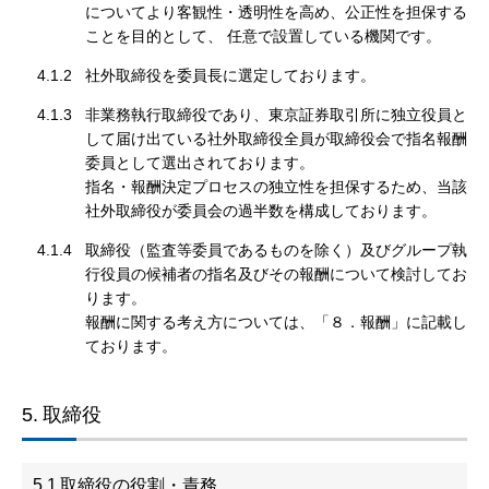
についてより客観性・透明性を高め、公正性を担保する
ことを目的として、 任意で設置している機関です。
4.1.2
社外取締役を委員長に選定しております。
4.1.3
非業務執行取締役であり、東京証券取引所に独立役員と
して届け出ている社外取締役全員が取締役会で指名報酬
委員として選出されております。
指名・報酬決定プロセスの独立性を担保するため、当該
社外取締役が委員会の過半数を構成しております。
4.1.4
取締役（監査等委員であるものを除く）及びグループ執
行役員の候補者の指名及びその報酬について検討してお
ります。
報酬に関する考え方については、「８．報酬」に記載し
ております。
5.
取締役
5.1
取締役の役割・責務