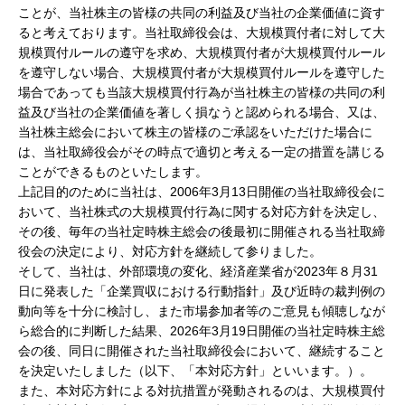
ことが、当社株主の皆様の共同の利益及び当社の企業価値に資す
ると考えております。当社取締役会は、大規模買付者に対して大
規模買付ルールの遵守を求め、大規模買付者が大規模買付ルール
を遵守しない場合、大規模買付者が大規模買付ルールを遵守した
場合であっても当該大規模買付行為が当社株主の皆様の共同の利
益及び当社の企業価値を著しく損なうと認められる場合、又は、
当社株主総会において株主の皆様のご承認をいただけた場合に
は、当社取締役会がその時点で適切と考える一定の措置を講じる
ことができるものといたします。
上記目的のために当社は、2006年3月13日開催の当社取締役会に
おいて、当社株式の大規模買付行為に関する対応方針を決定し、
その後、毎年の当社定時株主総会の後最初に開催される当社取締
役会の決定により、対応方針を継続して参りました。
そして、当社は、外部環境の変化、経済産業省が2023年８月31
日に発表した「企業買収における行動指針」及び近時の裁判例の
動向等を十分に検討し、また市場参加者等のご意見も傾聴しなが
ら総合的に判断した結果、2026年3月19日開催の当社定時株主総
会の後、同日に開催された当社取締役会において、継続すること
を決定いたしました（以下、「本対応方針」といいます。）。
また、本対応方針による対抗措置が発動されるのは、大規模買付