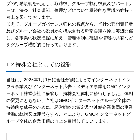
プの行動規範を制定し、取締役、グループ執行役員及びパートナ
ーは、法令、社会規範、倫理などについて継続的な意識の維持・
向上を図っております。
加えて、グループガバナンス強化の観点から、当社の部門責任者
及びグループ会社の役員から構成される幹部会議を原則毎週開催
し、各事業の状況把握に加え、管理体制の確認や情報の共有など
をグループ横断的に行っております。
1.2
持株会社としての役割
当社は、2025年1月1日に会社分割によってインターネットイン
フラ事業及びインターネット広告・メディア事業をGMOインタ
ーネット株式会社に移管し、持株会社体制に移行しました。体制
の変更にともない、当社はGMOインターネットグループ全体の
持続的な成長のために、経営戦略の策定及び連結企業集団の事業
活動の統括又は運営をすることにより、GMOインターネットグ
ループ全体の企業価値の向上を目指してまいります。