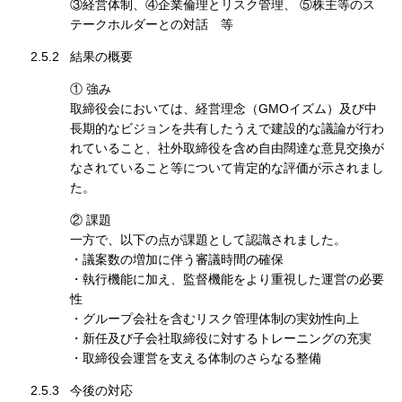
③経営体制、④企業倫理とリスク管理、 ⑤株主等のス
テークホルダーとの対話 等
2.5.2
結果の概要
① 強み
取締役会においては、経営理念（GMOイズム）及び中
長期的なビジョンを共有したうえで建設的な議論が行わ
れていること、社外取締役を含め自由闊達な意見交換が
なされていること等について肯定的な評価が示されまし
た。
② 課題
一方で、以下の点が課題として認識されました。
・議案数の増加に伴う審議時間の確保
・執行機能に加え、監督機能をより重視した運営の必要
性
・グループ会社を含むリスク管理体制の実効性向上
・新任及び子会社取締役に対するトレーニングの充実
・取締役会運営を支える体制のさらなる整備
2.5.3
今後の対応