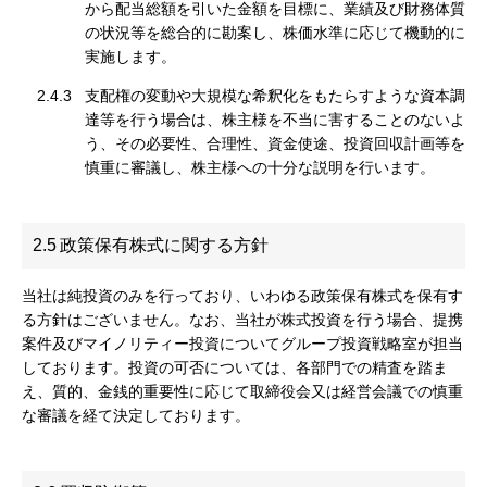
から配当総額を引いた金額を目標に、業績及び財務体質
の状況等を総合的に勘案し、株価水準に応じて機動的に
実施します。
2.4.3
支配権の変動や大規模な希釈化をもたらすような資本調
達等を行う場合は、株主様を不当に害することのないよ
う、その必要性、合理性、資金使途、投資回収計画等を
慎重に審議し、株主様への十分な説明を行います。
2.5
政策保有株式に関する方針
当社は純投資のみを行っており、いわゆる政策保有株式を保有す
る方針はございません。なお、当社が株式投資を行う場合、提携
案件及びマイノリティー投資についてグループ投資戦略室が担当
しております。投資の可否については、各部門での精査を踏ま
え、質的、金銭的重要性に応じて取締役会又は経営会議での慎重
な審議を経て決定しております。