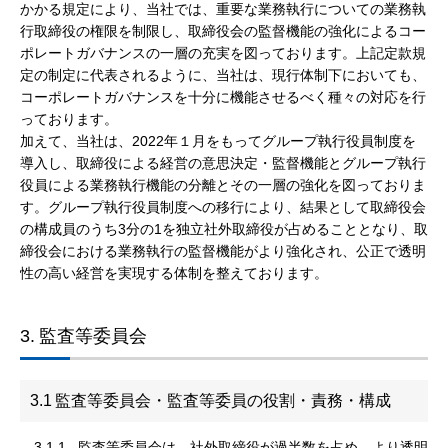
かかる規定により、当社では、重要な業務執行についての業務執
行取締役の権限を制限し、取締役会の監督機能の強化によるコー
ポレートガバナンスの一層の充実を図っております。上記定款規
定の制定に代表されるように、当社は、現行体制下においても、
コーポレートガバナンスを十分に機能させるべく種々の対応を行
っております。
加えて、当社は、2022年１月をもってグループ執行役員制度を
導入し、取締役による経営の意思決定・監督機能とグループ執行
役員による業務執行機能の分離とその一層の強化を図っておりま
す。グループ執行役員制度への移行により、結果として取締役会
の構成員のうち3分の1を独立社外取締役が占めることとなり、取
締役会における業務執行の監督機能がより強化され、公正で透明
性の高い経営を実現する体制を整えております。
3.
監査等委員会
3.1
監査等委員会・監査等委員の役割・責務・構成
3.1.1
監査等委員会は、社外取締役が過半数を占め、より透明