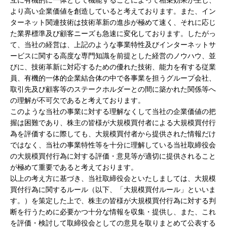
互に有機的に一体として機能することによって相乗効果が生じ、
より高い企業価値を創造していると考えております。また、イン
ターネット関連技術は技術革新の進歩が極めて速く、それに応じ
た業界標準及び顧客ニーズも急速に変化しております。したがっ
て、当社の経営は、上記のような事業特性及びインターネットサ
ービスに関する高度な専門知識を前提とした経営のノウハウ、並
びに、技術革新に対応するための優れた技術、能力を有する従業
員、有機的一体的企業結合体の中で各事業を担うグループ会社、
取引先及び顧客等のステークホルダーとの間に築かれた関係等へ
の理解が不可欠であると考えております。
このような当社の事業に対する理解なくして当社の企業価値の把
握は困難であり、株主の皆様が大規模買付者による大規模買付行
為を評価するに際しても、大規模買付者から提供された情報だけ
ではなく、当社の事業特性等を十分に理解している当社取締役会
の大規模買付行為に対する評価・意見等が適切に提供されること
が極めて重要であると考えております。
以上の考え方に基づき、当社取締役会といたしましては、大規模
買付行為に関するルール（以下、「大規模買付ルール」といいま
す。）を策定した上で、株主の皆様が大規模買付行為に対する判
断を行うために必要かつ十分な情報を収集・提供し、また、これ
を評価・検討して取締役会としての意見を取りまとめて公表する