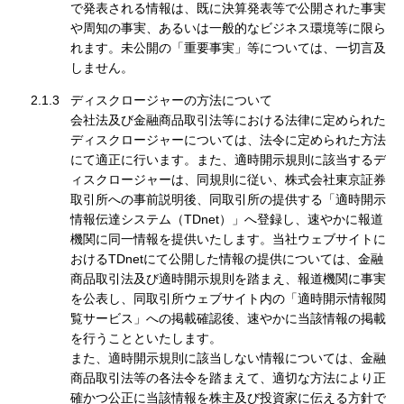
で発表される情報は、既に決算発表等で公開された事実
や周知の事実、あるいは一般的なビジネス環境等に限ら
れます。未公開の「重要事実」等については、一切言及
しません。
2.1.3
ディスクロージャーの方法について
会社法及び金融商品取引法等における法律に定められた
ディスクロージャーについては、法令に定められた方法
にて適正に行います。また、適時開示規則に該当するデ
ィスクロージャーは、同規則に従い、株式会社東京証券
取引所への事前説明後、同取引所の提供する「適時開示
情報伝達システム（TDnet）」へ登録し、速やかに報道
機関に同一情報を提供いたします。当社ウェブサイトに
おけるTDnetにて公開した情報の提供については、金融
商品取引法及び適時開示規則を踏まえ、報道機関に事実
を公表し、同取引所ウェブサイト内の「適時開示情報閲
覧サービス」への掲載確認後、速やかに当該情報の掲載
を行うことといたします。
また、適時開示規則に該当しない情報については、金融
商品取引法等の各法令を踏まえて、適切な方法により正
確かつ公正に当該情報を株主及び投資家に伝える方針で