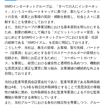
GMOインターネットグループは、「すべての人にインターネッ
ト」というコーポレートキャッチに基づき、新たなインターネッ
トの文化・産業とお客様の笑顔・感動を創造し、社会と人々に貢
献することを使命としております。
また、当社グループの事業活動における基本原則を明らかにする
ため、創業の精神として掲げる「スピリットベンチャー宣言」を
はじめとするGMOインターネットグループにおける社是・社訓
の総称である「GMOイズム」を定款に明記しております。
こうした中、当社は、株主の皆様、お客様、取引先様、パートナ
ー（従業員）をはじめとする全てのステークホルダーの皆様から
信頼され、期待にお応えするために、「コーポレートガバナン
ス」を重視し、経営における健全性と透明性を高めつつ、機動的
な意思決定と適正な運営に取り組み、企業価値の継続的な向上を
目指しております。
当社は監査等委員会設置会社であり、監査等委員である取締役総
数は4名、うち3名を独立社外取締役とすることで意思決定の客観
性の確保に努め、社外取締役を含む監査等委員による十分な監視
機能が発揮できる体制としています。
また、当社グループにおける各社の独立性を尊重しつつ、グルー