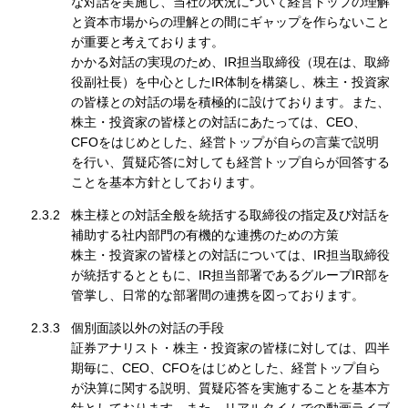
な対話を実施し、当社の状況について経営トップの理解
と資本市場からの理解との間にギャップを作らないこと
が重要と考えております。
かかる対話の実現のため、IR担当取締役（現在は、取締
役副社長）を中心としたIR体制を構築し、株主・投資家
の皆様との対話の場を積極的に設けております。また、
株主・投資家の皆様との対話にあたっては、CEO、
CFOをはじめとした、経営トップが自らの言葉で説明
を行い、質疑応答に対しても経営トップ自らが回答する
ことを基本方針としております。
2.3.2
株主様との対話全般を統括する取締役の指定及び対話を
補助する社内部門の有機的な連携のための方策
株主・投資家の皆様との対話については、IR担当取締役
が統括するとともに、IR担当部署であるグループIR部を
管掌し、日常的な部署間の連携を図っております。
2.3.3
個別面談以外の対話の手段
証券アナリスト・株主・投資家の皆様に対しては、四半
期毎に、CEO、CFOをはじめとした、経営トップ自ら
が決算に関する説明、質疑応答を実施することを基本方