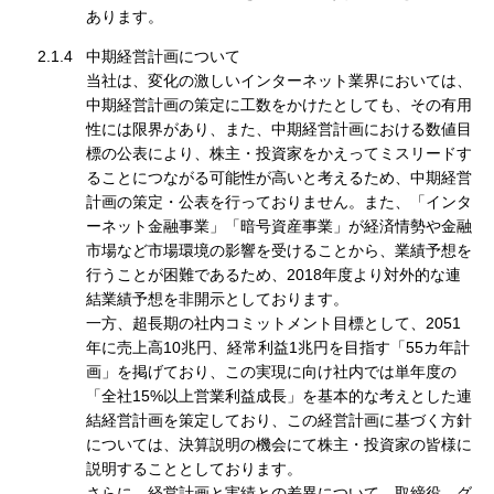
あります。
2.1.4
中期経営計画について
当社は、変化の激しいインターネット業界においては、
中期経営計画の策定に工数をかけたとしても、その有用
性には限界があり、また、中期経営計画における数値目
標の公表により、株主・投資家をかえってミスリードす
ることにつながる可能性が高いと考えるため、中期経営
計画の策定・公表を行っておりません。また、「インタ
ーネット金融事業」「暗号資産事業」が経済情勢や金融
市場など市場環境の影響を受けることから、業績予想を
行うことが困難であるため、2018年度より対外的な連
結業績予想を非開示としております。
一方、超長期の社内コミットメント目標として、2051
年に売上高10兆円、経常利益1兆円を目指す「55カ年計
画」を掲げており、この実現に向け社内では単年度の
「全社15%以上営業利益成長」を基本的な考えとした連
結経営計画を策定しており、この経営計画に基づく方針
については、決算説明の機会にて株主・投資家の皆様に
説明することとしております。
さらに、経営計画と実績との差異について、取締役、グ