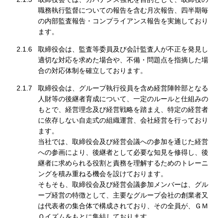
職務執行監督についての報告を含む月次報告、四半期毎
の内部監査報告・コンプライアンス報告を実施しており
ます。
2.1.6
取締役会は、監査等委員及び会計監査人が不正を発見し
適切な対応を求めた場合や、不備・問題点を指摘した場
合の対応体制を確立しております。
2.1.7
取締役会は、グループ執行役員を含め経営陣幹部となる
人財等の後継者育成について、一定のルールと仕組みの
もとで、経営理念及び経営戦略を踏まえ、特定の経営者
に依存しない自走式の組織運営、会社経営を行っており
ます。
当社では、取締役会及び経営会議への参加を通じた経営
への参画により、後継者として必要な知見を修得し、後
継者に求められる役割と責務を理解するためのトレーニ
ングを積み重ねる機会を設けております。
そもそも、取締役会及び経営会議参加メンバーは、グル
ープ経営の特徴として、主要なグループ会社の創業者又
は代表者の集合体で構成されており、その全員が、ＧＭ
Ｏイズムをもとに集結しております。