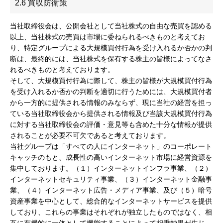
2.6
買収防衛策
当社取締役会は、公開会社として当社株式の自由な売買を認める
以上、当社株式の売買は市場に委ねられるべきものと考えてお
り、特定グループによる大規模買付行為を受け入れるか否かの判
断は、最終的には、当社株式を保有する株主の皆様によってなさ
れるべきものと考えております。
そして、大規模買付行為に際して、株主の皆様が大規模買付行為
を受け入れるか否かの判断を適切に行うためには、大規模買付者
から一方的に提供される情報のみならず、現に当社の経営を担っ
ている当社取締役会から提供される情報及び当該大規模買付行為
に対する当社取締役会の評価・意見等も含めた十分な情報が提供
されることが必要不可欠であると考えております。
当社グループは「すべての人にインターネット」のコーポレート
キャッチのもと、成長性の高いインターネット市場に経営資源を
集中しております。（１）インターネットインフラ事業、（２）
インターネットセキュリティ事業、（３）インターネット金融事
業、（４）インターネット広告・メディア事業、及び（５）暗号
資産事業を中心として、総合的なインターネットサービスを提供
しており、これらの事業はそれぞれが独立したものではなく、相