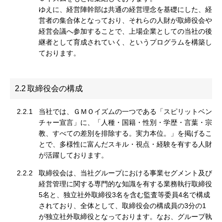
ゆえに、経営陣幹部は共通の経営理念を基礎にした、経
営者の集合体となっており、それらの人財が取締役会や
経営会議へ参加することで、上場企業としての当社の後
継者として育成されていく、というプログラムを構築し
ております。
2.2
取締役会の構成
2.2.1
当社では、ＧＭＯイズムの一つである「スピリットベン
チャー宣言」に、「人種・国籍・性別・学歴・言葉・宗
教、すべての差別を排除する。実力本位。」を掲げるこ
とで、多様性に富んだスキル・視点・経験を有する人財
が活躍しております。
2.2.2
取締役会は、当社グループにおける事業セグメント及び
経営管理に関する専門的な知識を有する業務執行取締役
5名と、独立社外取締役3名を含む監査等委員4名で構成
されており、全体として、取締役会の構成員の3分の1
が独立社外取締役となっております。なお、グループ執