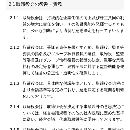
2.1
取締役会の役割・責務
2.1.1
取締役会は、持続的な企業価値の向上及び株主共同の利
益の増大に責任を負い、その監督機能を発揮するととも
に、公正な判断により適切な意思決定を行ってまいりま
す。
2.1.2
取締役会は、受託者責任を果たすため、取締役、監査等
委員の指名及びグループ執行役員の選任、取締役、監査
等委員及びグループ執行役員の報酬の決定、重要な業務
執⾏の決定等を通じて、経営全般に対する監督機能を発
揮して経営の公正性・透明性を確保します。
2.1.3
取締役会は、具体的な付議基準として、取締役会規程に
より金額基準等を定めており、意思決定する範囲を明確
化しております。
2.1.4
取締役会は、取締役会が決定する事項以外の意思決定に
ついては、経営会議規程その他の社内規程に定めた基準
に従い、経営会議、代表取締役等に委任しております。
2.1.5
取締役会では、ガバナンス強化を目的として、取締役の