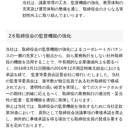
当社は、議案管理の工夫、監督機能の強化、教育体制の
充実及び運営体制の整備を通じ、取締役会のさらなる実
効性向上に取り組んでまいります。
2.6
取締役会の監督機能の強化
当社は、取締役会の監督機能の強化によるコーポレートガバナン
スの一層の充実という観点から、自ら業務執行をしない社外取締
役の機能を活用することで、中長期的な企業価値向上を図るべ
く、2016年3月21日開催の2015年12月期定時株主総会における
承認を経て、 監査等委員会設置会社に移行いたしました。当社
の監査等委員会は、過半数が独立役員である社外取締役で構成
されており、透明性の高い経営を実現し、全てのステークホルダ
ーの期待に的確に応えるべく、取締役の業務執行の適法性・妥当
性の監査・監督機能を適切に発揮しております。
例えば当社では、取締役会の監督機能を強化するために当社定款
第36条において、原則として取締役会決議事項の事後承認を禁止
し、例外的に事後承認を得る場合でも取締役全員の賛成を要する
旨を定めております。