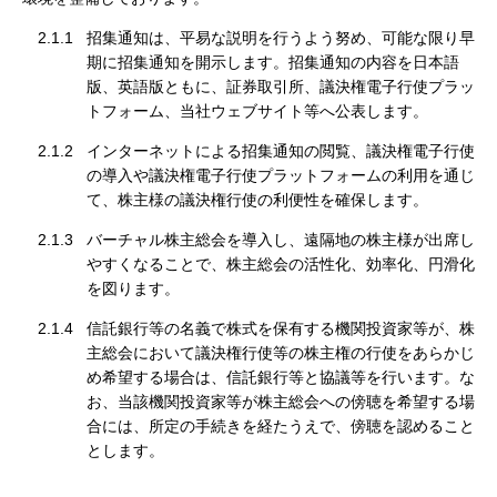
2.1.1
招集通知は、平易な説明を行うよう努め、可能な限り早
期に招集通知を開示します。招集通知の内容を日本語
版、英語版ともに、証券取引所、議決権電子行使プラッ
トフォーム、当社ウェブサイト等へ公表します。
2.1.2
インターネットによる招集通知の閲覧、議決権電子行使
の導入や議決権電子行使プラットフォームの利用を通じ
て、株主様の議決権行使の利便性を確保します。
2.1.3
バーチャル株主総会を導入し、遠隔地の株主様が出席し
やすくなることで、株主総会の活性化、効率化、円滑化
を図ります。
2.1.4
信託銀行等の名義で株式を保有する機関投資家等が、株
主総会において議決権行使等の株主権の行使をあらかじ
め希望する場合は、信託銀行等と協議等を行います。な
お、当該機関投資家等が株主総会への傍聴を希望する場
合には、所定の手続きを経たうえで、傍聴を認めること
とします。